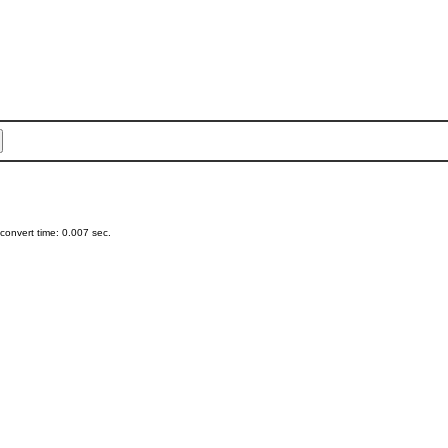
onvert time: 0.007 sec.