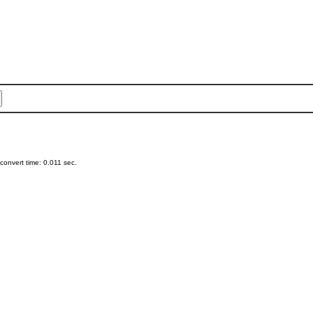
onvert time: 0.011 sec.