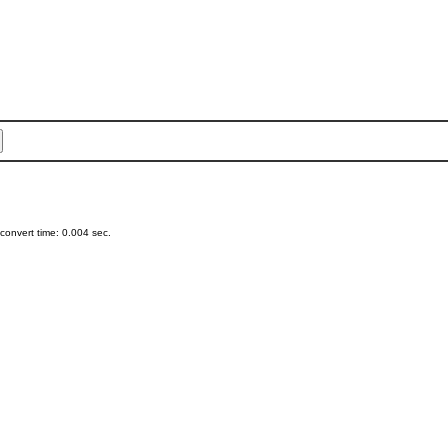
onvert time: 0.004 sec.