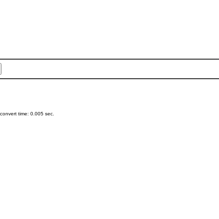
onvert time: 0.005 sec.