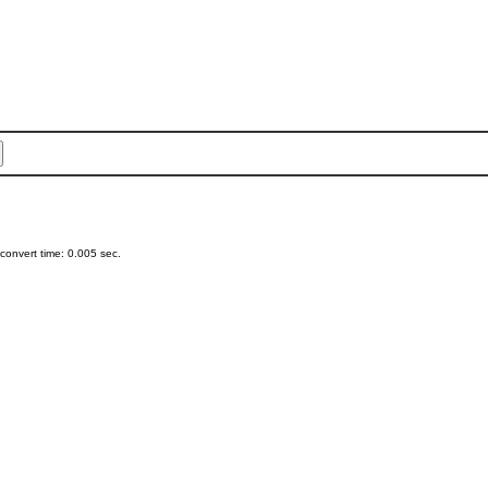
onvert time: 0.005 sec.