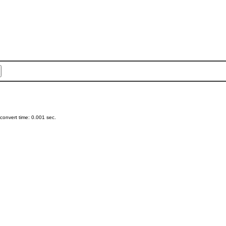
onvert time: 0.001 sec.