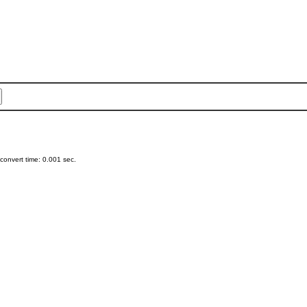
onvert time: 0.001 sec.