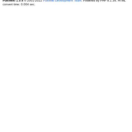
PukiWiki 1.5.4
© 2001-2022
PukiWiki Development Team
. Powered by PHP 8.1.34. HTML
convert time: 0.004 sec.