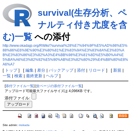
survival(生存分析、ペ
ナルティ付き尤度を含
む)一覧
への添付
http://www.okadajp.org/RWiki/?survival%28%E7%94%9F%E5%AD%98%E5%
88%86%E6%9E%90%E3%80%81%E3%83%9A%E3%83%8A%E3%83%A
B%E3%83%86%E3%82%A3%E4%BB%98%E3%81%8D%E5%B0%A4%E
5%BA%A6%E3%82%92%E5%90%AB%E3%82%80%29%E4%B8%80%E8%
A6%A7
[
トップ
] [
編集
|
差分
|
バックアップ
|
添付
|
リロード
] [
新規
|
一覧
|
検索
|
最終更新
|
ヘルプ
]
[
添付ファイル一覧
] [
全ページの添付ファイル一覧
]
アップロード可能最大ファイルサイズは 4,096KB です。
添付ファイル:
Site admin:
mokada