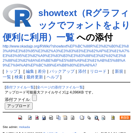
showtext（Rグラフィ
ックでフォントをより
便利に利用）一覧
への添付
http://www.okadajp.org/RWiki/?showtext%EF%BC%88R%E3%82%B0%E3%8
3%A9%E3%83%95%E3%82%A3%E3%83%83%E3%82%AF%E3%81%A7%
E3%83%95%E3%82%A9%E3%83%B3%E3%83%88%E3%82%92%E3%8
2%88%E3%82%8A%E4%BE%BF%E5%88%A9%E3%81%AB%E5%88%A
9%E7%94%A8%EF%BC%89%E4%B8%80%E8%A6%A7
[
トップ
] [
編集
|
差分
|
バックアップ
|
添付
|
リロード
] [
新規
|
一覧
|
検索
|
最終更新
|
ヘルプ
]
[
添付ファイル一覧
] [
全ページの添付ファイル一覧
]
アップロード可能最大ファイルサイズは 4,096KB です。
添付ファイル:
Site admin:
mokada