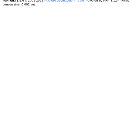
PukiWiki 1.5.4
© 2001-2022
PukiWiki Development Team
. Powered by PHP 8.1.34. HTML
convert time: 0.002 sec.