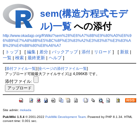
sem(構造方程式モデ
ル)一覧
への添付
http://www.okadajp.org/RWiki/?sem%28%E6%A7%8B%E9%80%A0%E6%9
6%B9%E7%A8%8B%E5%BC%8F%E3%83%A2%E3%83%87%E3%83%A
B%29%E4%B8%80%E8%A6%A7
[
トップ
] [
編集
|
差分
|
バックアップ
|
添付
|
リロード
] [
新規
|
一覧
|
検索
|
最終更新
|
ヘルプ
]
[
添付ファイル一覧
] [
全ページの添付ファイル一覧
]
アップロード可能最大ファイルサイズは 4,096KB です。
添付ファイル:
Site admin:
mokada
PukiWiki 1.5.4
© 2001-2022
PukiWiki Development Team
. Powered by PHP 8.1.34. HTML
convert time: 0.001 sec.