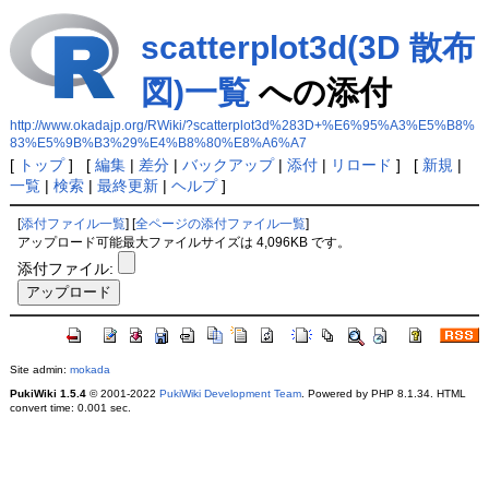
scatterplot3d(3D 散布
図)一覧
への添付
http://www.okadajp.org/RWiki/?scatterplot3d%283D+%E6%95%A3%E5%B8%
83%E5%9B%B3%29%E4%B8%80%E8%A6%A7
[
トップ
] [
編集
|
差分
|
バックアップ
|
添付
|
リロード
] [
新規
|
一覧
|
検索
|
最終更新
|
ヘルプ
]
[
添付ファイル一覧
] [
全ページの添付ファイル一覧
]
アップロード可能最大ファイルサイズは 4,096KB です。
添付ファイル:
Site admin:
mokada
PukiWiki 1.5.4
© 2001-2022
PukiWiki Development Team
. Powered by PHP 8.1.34. HTML
convert time: 0.001 sec.