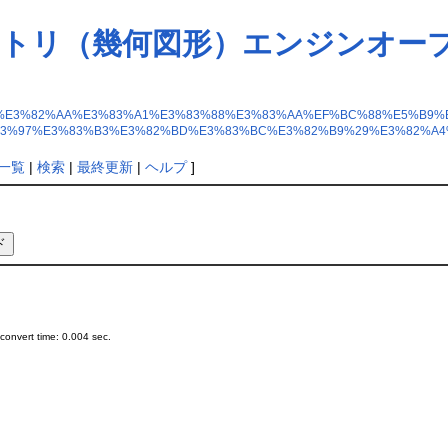
ジオメトリ（幾何図形）エンジンオ
E3%82%B8%E3%82%AA%E3%83%A1%E3%83%88%E3%83%AA%EF%BC%88%E5
83%97%E3%83%B3%E3%82%BD%E3%83%BC%E3%82%B9%29%E3%82%A4
一覧
|
検索
|
最終更新
|
ヘルプ
]
onvert time: 0.004 sec.