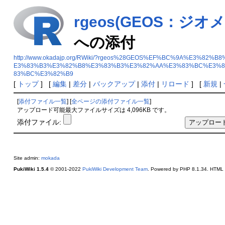
rgeos(GEOS：
への添付
http://www.okadajp.org/RWiki/?rgeos%28GEOS%EF%BC%9A%
E3%83%B3%E3%82%B8%E3%83%B3%E3%82%AA%E3%83%BC%E3%
83%BC%E3%82%B9
[
トップ
] [
編集
|
差分
|
バックアップ
|
添付
|
リロード
] [
新規
|
[
添付ファイル一覧
] [
全ページの添付ファイル一覧
]
アップロード可能最大ファイルサイズは 4,096KB です。
添付ファイル:
Site admin:
mokada
PukiWiki 1.5.4
© 2001-2022
PukiWiki Development Team
. Powered by PHP 8.1.34. HTML c