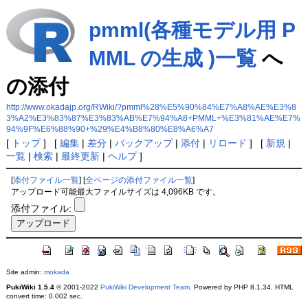
pmml(各種モデル用 P
MML の生成 )一覧
へ
の添付
http://www.okadajp.org/RWiki/?pmml%28%E5%90%84%E7%A8%AE%E3%8
3%A2%E3%83%87%E3%83%AB%E7%94%A8+PMML+%E3%81%AE%E7%
94%9F%E6%88%90+%29%E4%B8%80%E8%A6%A7
[
トップ
] [
編集
|
差分
|
バックアップ
|
添付
|
リロード
] [
新規
|
一覧
|
検索
|
最終更新
|
ヘルプ
]
[
添付ファイル一覧
] [
全ページの添付ファイル一覧
]
アップロード可能最大ファイルサイズは 4,096KB です。
添付ファイル:
Site admin:
mokada
PukiWiki 1.5.4
© 2001-2022
PukiWiki Development Team
. Powered by PHP 8.1.34. HTML
convert time: 0.002 sec.