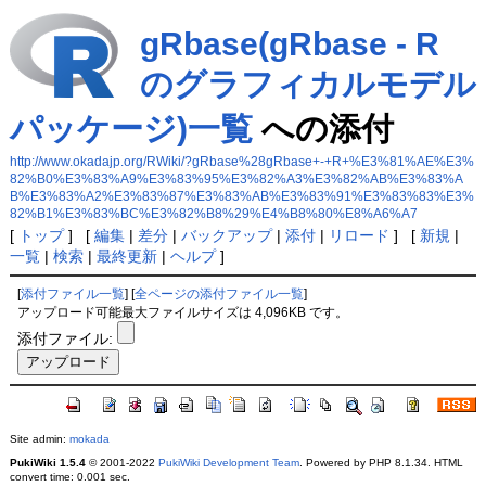
gRbase(gRbase - R
のグラフィカルモデル
パッケージ)一覧
への添付
http://www.okadajp.org/RWiki/?gRbase%28gRbase+-+R+%E3%81%AE%E3%
82%B0%E3%83%A9%E3%83%95%E3%82%A3%E3%82%AB%E3%83%A
B%E3%83%A2%E3%83%87%E3%83%AB%E3%83%91%E3%83%83%E3%
82%B1%E3%83%BC%E3%82%B8%29%E4%B8%80%E8%A6%A7
[
トップ
] [
編集
|
差分
|
バックアップ
|
添付
|
リロード
] [
新規
|
一覧
|
検索
|
最終更新
|
ヘルプ
]
[
添付ファイル一覧
] [
全ページの添付ファイル一覧
]
アップロード可能最大ファイルサイズは 4,096KB です。
添付ファイル:
Site admin:
mokada
PukiWiki 1.5.4
© 2001-2022
PukiWiki Development Team
. Powered by PHP 8.1.34. HTML
convert time: 0.001 sec.