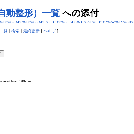
の自動整形）一覧
への添付
EF%BC%88R%E3%82%B3%E3%83%BC%E3%83%89%E3%81%AE%E8%87%AA%E
一覧
|
検索
|
最終更新
|
ヘルプ
]
onvert time: 0.002 sec.