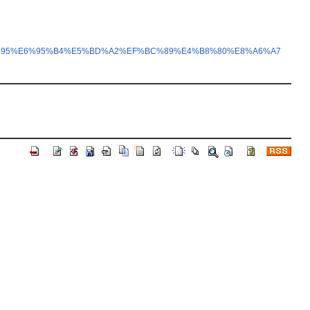
5%8B%95%E6%95%B4%E5%BD%A2%EF%BC%89%E4%B8%80%E8%A6%A7