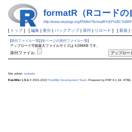
formatR（Rコード
http://www.okadajp.org/RWiki/?formatR%
[
トップ
] [
編集
|
差分
|
バックアップ
|
添付
|
リロード
] [
新規
|
[
添付ファイル一覧
] [
全ページの添付ファイル一覧
]
アップロード可能最大ファイルサイズは 4,096KB です。
添付ファイル:
Site admin:
mokada
PukiWiki 1.5.4
© 2001-2022
PukiWiki Development Team
. Powered by PHP 8.1.34. HTML c