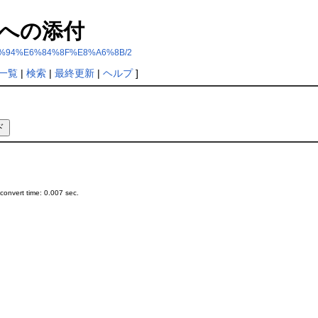
への添付
3%81%94%E6%84%8F%E8%A6%8B/2
一覧
|
検索
|
最終更新
|
ヘルプ
]
onvert time: 0.007 sec.