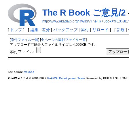
The R Book ご意見/2
http://www.okadajp.org/RWiki/?The+R+Book+%E
[
トップ
] [
編集
|
差分
|
バックアップ
|
添付
|
リロード
] [
新規
|
[
添付ファイル一覧
] [
全ページの添付ファイル一覧
]
アップロード可能最大ファイルサイズは 4,096KB です。
添付ファイル:
Site admin:
mokada
PukiWiki 1.5.4
© 2001-2022
PukiWiki Development Team
. Powered by PHP 8.1.34. HTML c