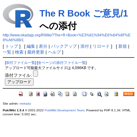
The R Book ご意見/1
への添付
http://www.okadajp.org/RWiki/?The+R+Book+%E3%81%94%E6%84%8F%E
8%A6%8B/1
[
トップ
] [
編集
|
差分
|
バックアップ
|
添付
|
リロード
] [
新規
|
一覧
|
検索
|
最終更新
|
ヘルプ
]
[
添付ファイル一覧
] [
全ページの添付ファイル一覧
]
アップロード可能最大ファイルサイズは 4,096KB です。
添付ファイル:
Site admin:
mokada
PukiWiki 1.5.4
© 2001-2022
PukiWiki Development Team
. Powered by PHP 8.1.34. HTML
convert time: 0.002 sec.