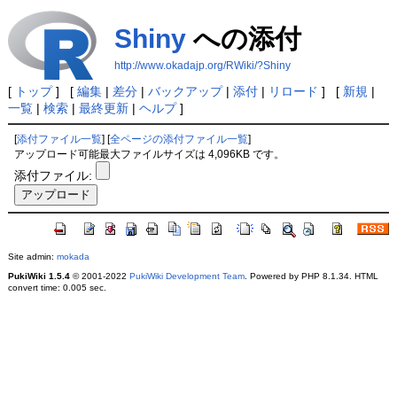
Shiny
への添付
http://www.okadajp.org/RWiki/?Shiny
[
トップ
] [
編集
|
差分
|
バックアップ
|
添付
|
リロード
] [
新規
|
一覧
|
検索
|
最終更新
|
ヘルプ
]
[
添付ファイル一覧
] [
全ページの添付ファイル一覧
]
アップロード可能最大ファイルサイズは 4,096KB です。
添付ファイル:
Site admin:
mokada
PukiWiki 1.5.4
© 2001-2022
PukiWiki Development Team
. Powered by PHP 8.1.34. HTML
convert time: 0.005 sec.