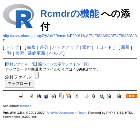
Rcmdrの機能
への添
付
http://www.okadajp.org/RWiki/?Rcmdr%E3%81%AE%E6%A9%9F%E8%83%B
D
[
トップ
] [
編集
|
差分
|
バックアップ
|
添付
|
リロード
] [
新規
|
一覧
|
検索
|
最終更新
|
ヘルプ
]
[
添付ファイル一覧
] [
全ページの添付ファイル一覧
]
アップロード可能最大ファイルサイズは 4,096KB です。
添付ファイル:
Site admin:
mokada
PukiWiki 1.5.4
© 2001-2022
PukiWiki Development Team
. Powered by PHP 8.1.34. HTML
convert time: 0.002 sec.