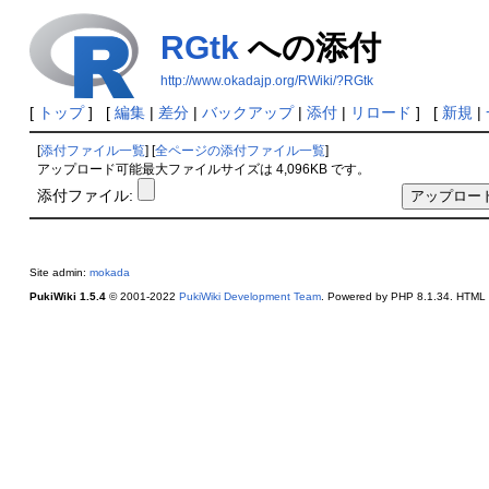
RGtk
への添付
http://www.okadajp.org/RWiki/?RGtk
[
トップ
] [
編集
|
差分
|
バックアップ
|
添付
|
リロード
] [
新規
|
[
添付ファイル一覧
] [
全ページの添付ファイル一覧
]
アップロード可能最大ファイルサイズは 4,096KB です。
添付ファイル:
Site admin:
mokada
PukiWiki 1.5.4
© 2001-2022
PukiWiki Development Team
. Powered by PHP 8.1.34. HTML c