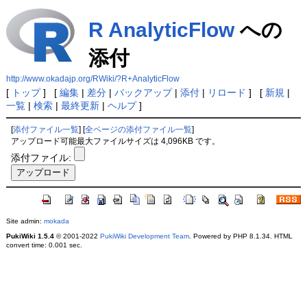
R AnalyticFlow
への
添付
http://www.okadajp.org/RWiki/?R+AnalyticFlow
[
トップ
] [
編集
|
差分
|
バックアップ
|
添付
|
リロード
] [
新規
|
一覧
|
検索
|
最終更新
|
ヘルプ
]
[
添付ファイル一覧
] [
全ページの添付ファイル一覧
]
アップロード可能最大ファイルサイズは 4,096KB です。
添付ファイル:
Site admin:
mokada
PukiWiki 1.5.4
© 2001-2022
PukiWiki Development Team
. Powered by PHP 8.1.34. HTML
convert time: 0.001 sec.