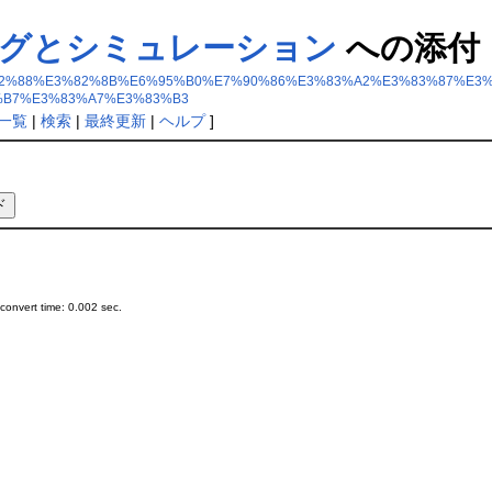
ングとシミュレーション
への添付
%AB%E3%82%88%E3%82%8B%E6%95%B0%E7%90%86%E3%83%A2%E3%83%87
B7%E3%83%A7%E3%83%B3
一覧
|
検索
|
最終更新
|
ヘルプ
]
onvert time: 0.002 sec.