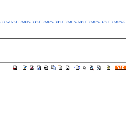
%E3%83%AA%E3%83%B3%E3%82%B0%E3%81%A8%E3%82%B7%E3%83%9