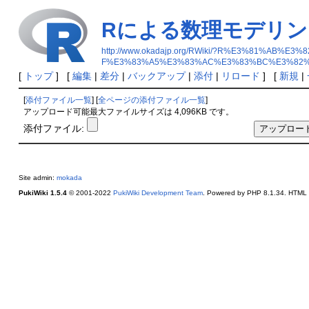
Rによる数理モデリ
http://www.okadajp.org/RWiki/?R%E3%81
F%E3%83%A5%E3%83%AC%E3%83%BC%E3%82%
[
トップ
] [
編集
|
差分
|
バックアップ
|
添付
|
リロード
] [
新規
|
[
添付ファイル一覧
] [
全ページの添付ファイル一覧
]
アップロード可能最大ファイルサイズは 4,096KB です。
添付ファイル:
Site admin:
mokada
PukiWiki 1.5.4
© 2001-2022
PukiWiki Development Team
. Powered by PHP 8.1.34. HTML c