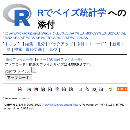
Rでベイズ統計学
への
添付
http://www.okadajp.org/RWiki/?R%E3%81%A7%E3%83%99%E3%82%A4%E
3%82%BA%E7%B5%B1%E8%A8%88%E5%AD%A6
[
トップ
] [
編集
|
差分
|
バックアップ
|
添付
|
リロード
] [
新規
|
一覧
|
検索
|
最終更新
|
ヘルプ
]
[
添付ファイル一覧
] [
全ページの添付ファイル一覧
]
アップロード可能最大ファイルサイズは 4,096KB です。
添付ファイル:
Site admin:
mokada
PukiWiki 1.5.4
© 2001-2022
PukiWiki Development Team
. Powered by PHP 8.1.34. HTML
convert time: 0.002 sec.