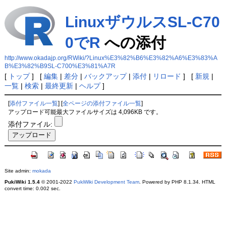
LinuxザウルスSL-C70
0でR
への添付
http://www.okadajp.org/RWiki/?Linux%E3%82%B6%E3%82%A6%E3%83%A
B%E3%82%B9SL-C700%E3%81%A7R
[
トップ
] [
編集
|
差分
|
バックアップ
|
添付
|
リロード
] [
新規
|
一覧
|
検索
|
最終更新
|
ヘルプ
]
[
添付ファイル一覧
] [
全ページの添付ファイル一覧
]
アップロード可能最大ファイルサイズは 4,096KB です。
添付ファイル:
Site admin:
mokada
PukiWiki 1.5.4
© 2001-2022
PukiWiki Development Team
. Powered by PHP 8.1.34. HTML
convert time: 0.002 sec.