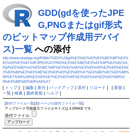
GDD(gdを使ったJPE
G,PNGまたはgif形式
のビットマップ作成用デバイ
ス)一覧
への添付
http://www.okadajp.org/RWiki/?GDD%28gd%E3%82%92%E4%BD%BF%E3%
81%A3%E3%81%9FJPEG%2CPNG%E3%81%BE%E3%81%9F%E3%81%A
Fgif%E5%BD%A2%E5%BC%8F%E3%81%AE%E3%83%93%E3%83%83%E
3%83%88%E3%83%9E%E3%83%83%E3%83%97%E4%BD%9C%E6%88%
90%E7%94%A8%E3%83%87%E3%83%90%E3%82%A4%E3%82%B9%2
9%E4%B8%80%E8%A6%A7
[
トップ
] [
編集
|
差分
|
バックアップ
|
添付
|
リロード
] [
新規
|
一覧
|
検索
|
最終更新
|
ヘルプ
]
[
添付ファイル一覧
] [
全ページの添付ファイル一覧
]
アップロード可能最大ファイルサイズは 4,096KB です。
添付ファイル: