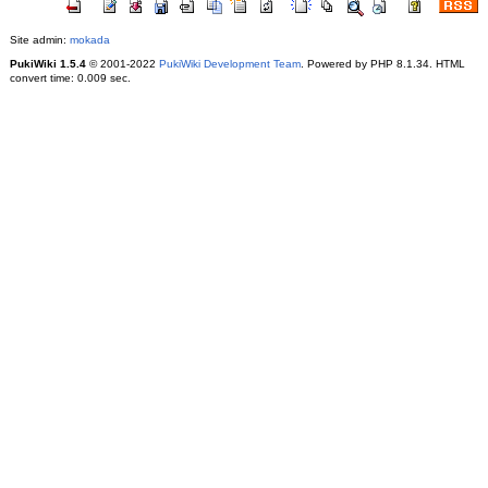
Site admin:
mokada
PukiWiki 1.5.4
© 2001-2022
PukiWiki Development Team
. Powered by PHP 8.1.34. HTML
convert time: 0.009 sec.