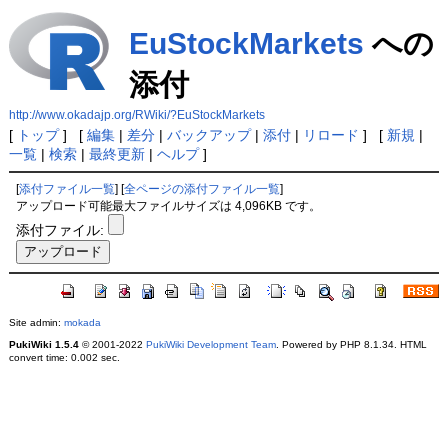
EuStockMarkets
への
添付
http://www.okadajp.org/RWiki/?EuStockMarkets
[
トップ
] [
編集
|
差分
|
バックアップ
|
添付
|
リロード
] [
新規
|
一覧
|
検索
|
最終更新
|
ヘルプ
]
[
添付ファイル一覧
] [
全ページの添付ファイル一覧
]
アップロード可能最大ファイルサイズは 4,096KB です。
添付ファイル:
Site admin:
mokada
PukiWiki 1.5.4
© 2001-2022
PukiWiki Development Team
. Powered by PHP 8.1.34. HTML
convert time: 0.002 sec.