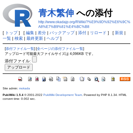
青木繁伸
への添付
http://www.okadajp.org/RWiki/?%E9%9D%92%E6%9C%
A8%E7%B9%81%E4%BC%B8
[
トップ
] [
編集
|
差分
|
バックアップ
|
添付
|
リロード
] [
新規
|
一覧
|
検索
|
最終更新
|
ヘルプ
]
[
添付ファイル一覧
] [
全ページの添付ファイル一覧
]
アップロード可能最大ファイルサイズは 4,096KB です。
添付ファイル:
Site admin:
mokada
PukiWiki 1.5.4
© 2001-2022
PukiWiki Development Team
. Powered by PHP 8.1.34. HTML
convert time: 0.002 sec.