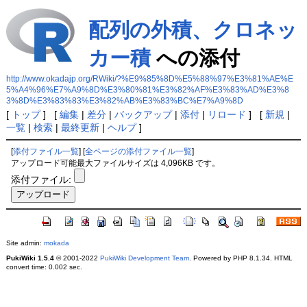
配列の外積、クロネッ
カー積
への添付
http://www.okadajp.org/RWiki/?%E9%85%8D%E5%88%97%E3%81%AE%E
5%A4%96%E7%A9%8D%E3%80%81%E3%82%AF%E3%83%AD%E3%8
3%8D%E3%83%83%E3%82%AB%E3%83%BC%E7%A9%8D
[
トップ
] [
編集
|
差分
|
バックアップ
|
添付
|
リロード
] [
新規
|
一覧
|
検索
|
最終更新
|
ヘルプ
]
[
添付ファイル一覧
] [
全ページの添付ファイル一覧
]
アップロード可能最大ファイルサイズは 4,096KB です。
添付ファイル:
Site admin:
mokada
PukiWiki 1.5.4
© 2001-2022
PukiWiki Development Team
. Powered by PHP 8.1.34. HTML
convert time: 0.002 sec.