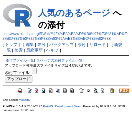
人気のあるページ
へ
の添付
http://www.okadajp.org/RWiki/?%E4%BA%BA%E6%B0%97%E3%81%AE%E
3%81%82%E3%82%8B%E3%83%9A%E3%83%BC%E3%82%B8
[
トップ
] [
編集
|
差分
|
バックアップ
|
添付
|
リロード
] [
新規
|
一覧
|
検索
|
最終更新
|
ヘルプ
]
[
添付ファイル一覧
] [
全ページの添付ファイル一覧
]
アップロード可能最大ファイルサイズは 4,096KB です。
添付ファイル:
Site admin:
mokada
PukiWiki 1.5.4
© 2001-2022
PukiWiki Development Team
. Powered by PHP 8.1.34. HTML
convert time: 0.001 sec.