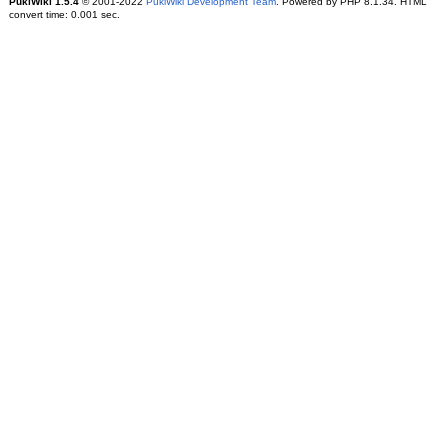
PukiWiki 1.5.4
© 2001-2022
PukiWiki Development Team
. Powered by PHP 8.1.34. HTML
convert time: 0.001 sec.