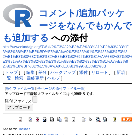
コメント/追加パッケ
ージをなんでもかんで
も追加する
への添付
http://www.okadajp.org/RWiki/?%E3%82%B3%E3%83%A1%E3%83%B3%E
3%83%88/%E8%BF%BD%E5%8A%A0%E3%83%91%E3%83%83%E3%8
2%B1%E3%83%BC%E3%82%B8%E3%82%92%E3%81%AA%E3%82%93%
E3%81%A7%E3%82%82%E3%81%8B%E3%82%93%E3%81%A7%E3%8
2%82%E8%BF%BD%E5%8A%A0%E3%81%99%E3%82%8B
[
トップ
] [
編集
|
差分
|
バックアップ
|
添付
|
リロード
] [
新規
|
一覧
|
検索
|
最終更新
|
ヘルプ
]
[
添付ファイル一覧
] [
全ページの添付ファイル一覧
]
アップロード可能最大ファイルサイズは 4,096KB です。
添付ファイル:
Site admin:
mokada