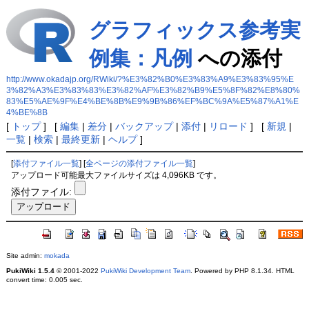
グラフィックス参考実
例集：凡例
への添付
http://www.okadajp.org/RWiki/?%E3%82%B0%E3%83%A9%E3%83%95%E
3%82%A3%E3%83%83%E3%82%AF%E3%82%B9%E5%8F%82%E8%80%
83%E5%AE%9F%E4%BE%8B%E9%9B%86%EF%BC%9A%E5%87%A1%E
4%BE%8B
[
トップ
] [
編集
|
差分
|
バックアップ
|
添付
|
リロード
] [
新規
|
一覧
|
検索
|
最終更新
|
ヘルプ
]
[
添付ファイル一覧
] [
全ページの添付ファイル一覧
]
アップロード可能最大ファイルサイズは 4,096KB です。
添付ファイル:
Site admin:
mokada
PukiWiki 1.5.4
© 2001-2022
PukiWiki Development Team
. Powered by PHP 8.1.34. HTML
convert time: 0.005 sec.