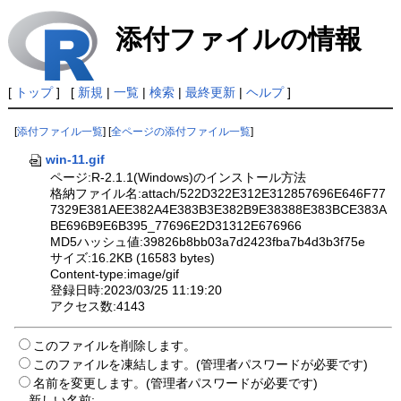
添付ファイルの情報
[
トップ
] [
新規
|
一覧
|
検索
|
最終更新
|
ヘルプ
]
[
添付ファイル一覧
] [
全ページの添付ファイル一覧
]
win-11.gif
ページ:R-2.1.1(Windows)のインストール方法
格納ファイル名:attach/522D322E312E312857696E646F77
7329E381AEE382A4E383B3E382B9E38388E383BCE383A
BE696B9E6B395_77696E2D31312E676966
MD5ハッシュ値:39826b8bb03a7d2423fba7b4d3b3f75e
サイズ:16.2KB (16583 bytes)
Content-type:image/gif
登録日時:2023/03/25 11:19:20
アクセス数:4143
このファイルを削除します。
このファイルを凍結します。(管理者パスワードが必要です)
名前を変更します。(管理者パスワードが必要です)
新しい名前: