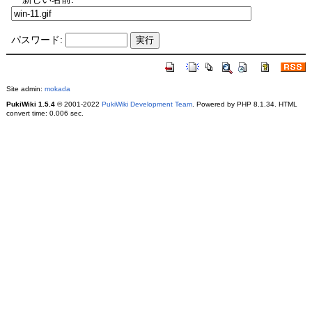
パスワード:
Site admin:
mokada
PukiWiki 1.5.4
© 2001-2022
PukiWiki Development Team
. Powered by PHP 8.1.34. HTML
convert time: 0.006 sec.