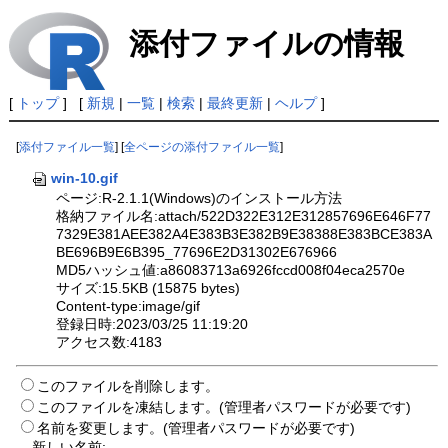
添付ファイルの情報
[
トップ
] [
新規
|
一覧
|
検索
|
最終更新
|
ヘルプ
]
[
添付ファイル一覧
] [
全ページの添付ファイル一覧
]
win-10.gif
ページ:R-2.1.1(Windows)のインストール方法
格納ファイル名:attach/522D322E312E312857696E646F77
7329E381AEE382A4E383B3E382B9E38388E383BCE383A
BE696B9E6B395_77696E2D31302E676966
MD5ハッシュ値:a86083713a6926fccd008f04eca2570e
サイズ:15.5KB (15875 bytes)
Content-type:image/gif
登録日時:2023/03/25 11:19:20
アクセス数:4183
このファイルを削除します。
このファイルを凍結します。(管理者パスワードが必要です)
名前を変更します。(管理者パスワードが必要です)
新しい名前: