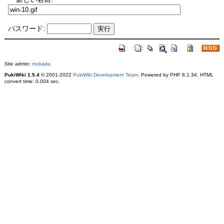
パスワード:
Site admin:
mokada
PukiWiki 1.5.4
© 2001-2022
PukiWiki Development Team
. Powered by PHP 8.1.34. HTML
convert time: 0.004 sec.