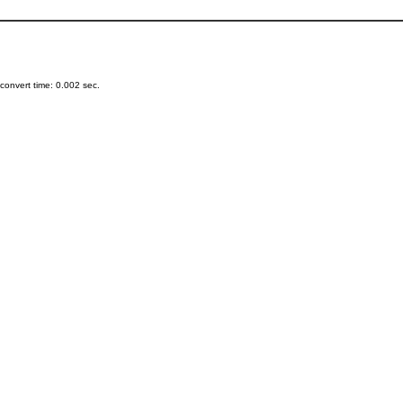
onvert time: 0.002 sec.