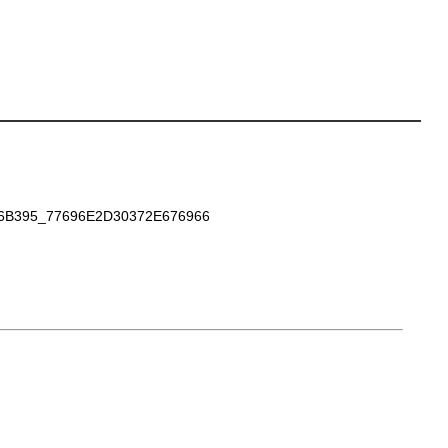
B395_77696E2D30372E676966