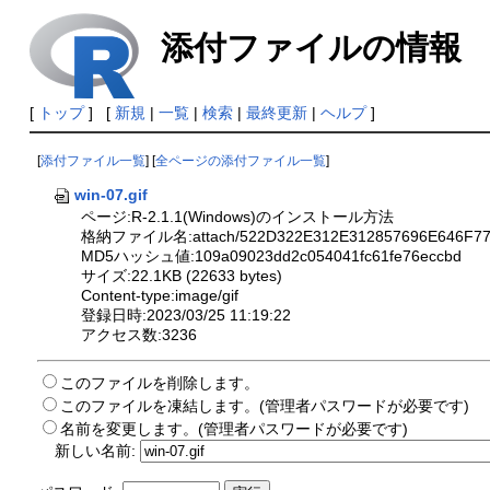
添付ファイルの情報
[
トップ
] [
新規
|
一覧
|
検索
|
最終更新
|
ヘルプ
]
[
添付ファイル一覧
] [
全ページの添付ファイル一覧
]
win-07.gif
ページ:R-2.1.1(Windows)のインストール方法
格納ファイル名:attach/522D322E312E312857696E646F777
MD5ハッシュ値:109a09023dd2c054041fc61fe76eccbd
サイズ:22.1KB (22633 bytes)
Content-type:image/gif
登録日時:2023/03/25 11:19:22
アクセス数:3236
このファイルを削除します。
このファイルを凍結します。(管理者パスワードが必要です)
名前を変更します。(管理者パスワードが必要です)
新しい名前: