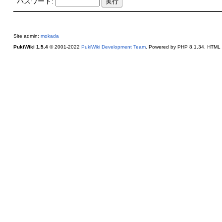
パスワード:
Site admin:
mokada
PukiWiki 1.5.4
© 2001-2022
PukiWiki Development Team
. Powered by PHP 8.1.34. HTML c