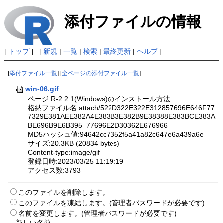
添付ファイルの情報
[
トップ
] [
新規
|
一覧
|
検索
|
最終更新
|
ヘルプ
]
[
添付ファイル一覧
] [
全ページの添付ファイル一覧
]
win-06.gif
ページ:R-2.2.1(Windows)のインストール方法
格納ファイル名:attach/522D322E322E312857696E646F77
7329E381AEE382A4E383B3E382B9E38388E383BCE383A
BE696B9E6B395_77696E2D30362E676966
MD5ハッシュ値:94642cc7352f5a41a82c647e6a439a6e
サイズ:20.3KB (20834 bytes)
Content-type:image/gif
登録日時:2023/03/25 11:19:19
アクセス数:3793
このファイルを削除します。
このファイルを凍結します。(管理者パスワードが必要です)
名前を変更します。(管理者パスワードが必要です)
新しい名前: