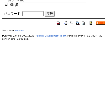
パスワード:
Site admin:
mokada
PukiWiki 1.5.4
© 2001-2022
PukiWiki Development Team
. Powered by PHP 8.1.34. HTML
convert time: 0.008 sec.