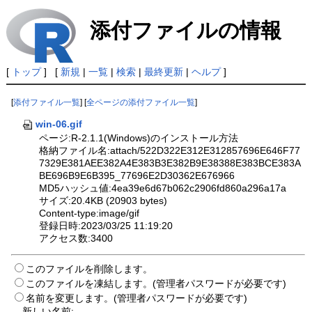
添付ファイルの情報
[
トップ
] [
新規
|
一覧
|
検索
|
最終更新
|
ヘルプ
]
[
添付ファイル一覧
] [
全ページの添付ファイル一覧
]
win-06.gif
ページ:R-2.1.1(Windows)のインストール方法
格納ファイル名:attach/522D322E312E312857696E646F77
7329E381AEE382A4E383B3E382B9E38388E383BCE383A
BE696B9E6B395_77696E2D30362E676966
MD5ハッシュ値:4ea39e6d67b062c2906fd860a296a17a
サイズ:20.4KB (20903 bytes)
Content-type:image/gif
登録日時:2023/03/25 11:19:20
アクセス数:3400
このファイルを削除します。
このファイルを凍結します。(管理者パスワードが必要です)
名前を変更します。(管理者パスワードが必要です)
新しい名前: