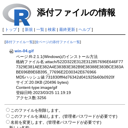
添付ファイルの情報
[
トップ
] [
新規
|
一覧
|
検索
|
最終更新
|
ヘルプ
]
[
添付ファイル一覧
] [
全ページの添付ファイル一覧
]
win-04.gif
ページ:R-2.1.1(Windows)のインストール方法
格納ファイル名:attach/522D322E312E312857696E646F77
7329E381AEE382A4E383B3E382B9E38388E383BCE383A
BE696B9E6B395_77696E2D30342E676966
MD5ハッシュ値:731830fff4d76342d041925b60b0920f
サイズ:20.0KB (20496 bytes)
Content-type:image/gif
登録日時:2023/03/25 11:19:19
アクセス数:3256
このファイルを削除します。
このファイルを凍結します。(管理者パスワードが必要です)
名前を変更します。(管理者パスワードが必要です)
新しい名前: