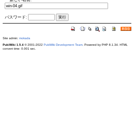
パスワード:
Site admin:
mokada
PukiWiki 1.5.4
© 2001-2022
PukiWiki Development Team
. Powered by PHP 8.1.34. HTML
convert time: 0.001 sec.