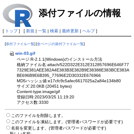
添付ファイルの情報
[
トップ
] [
新規
|
一覧
|
検索
|
最終更新
|
ヘルプ
]
[
添付ファイル一覧
] [
全ページの添付ファイル一覧
]
win-03.gif
ページ:R-2.1.1(Windows)のインストール方法
格納ファイル名:attach/522D322E312E312857696E646F77
7329E381AEE382A4E383B3E382B9E38388E383BCE383A
BE696B9E6B395_77696E2D30332E676966
MD5ハッシュ値:e17cfc9c5afec6617025a2a84e134b80
サイズ:20.0KB (20451 bytes)
Content-type:image/gif
登録日時:2023/03/25 11:19:20
アクセス数:3330
このファイルを削除します。
このファイルを凍結します。(管理者パスワードが必要です)
名前を変更します。(管理者パスワードが必要です)
新しい名前: