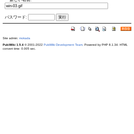
パスワード:
Site admin:
mokada
PukiWiki 1.5.4
© 2001-2022
PukiWiki Development Team
. Powered by PHP 8.1.34. HTML
convert time: 0.005 sec.