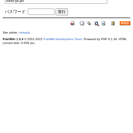
パスワード:
Site admin:
mokada
PukiWiki 1.5.4
© 2001-2022
PukiWiki Development Team
. Powered by PHP 8.1.34. HTML
convert time: 0.006 sec.