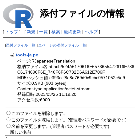
添付ファイルの情報
[
トップ
] [
新規
|
一覧
|
検索
|
最終更新
|
ヘルプ
]
[
添付ファイル一覧
] [
全ページの添付ファイル一覧
]
tools-ja.po
ページ:RJapaneseTranslation
格納ファイル名:attach/524A6170616E6573655472616E736
C6174696F6E_746F6F6C732D6A612E706F
MD5ハッシュ値:e393ccf8a8a769d0c9cbc0571052c5e9
サイズ:0.9KB (903 bytes)
Content-type:application/octet-stream
登録日時:2023/03/25 11:19:20
アクセス数:6900
このファイルを削除します。
このファイルを凍結します。(管理者パスワードが必要です)
名前を変更します。(管理者パスワードが必要です)
新しい名前: