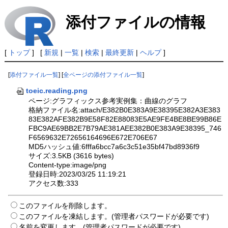
添付ファイルの情報
[
トップ
] [
新規
|
一覧
|
検索
|
最終更新
|
ヘルプ
]
[
添付ファイル一覧
] [
全ページの添付ファイル一覧
]
toeic.reading.png
ページ:グラフィックス参考実例集：曲線のグラフ
格納ファイル名:attach/E382B0E383A9E38395E382A3E383
83E382AFE382B9E58F82E88083E5AE9FE4BE8BE99B86E
FBC9AE69BB2E7B79AE381AEE382B0E383A9E38395_746
F6569632E72656164696E672E706E67
MD5ハッシュ値:6fffa6bcc7a6c3c51e35bf47bd8936f9
サイズ:3.5KB (3616 bytes)
Content-type:image/png
登録日時:2023/03/25 11:19:21
アクセス数:333
このファイルを削除します。
このファイルを凍結します。(管理者パスワードが必要です)
名前を変更します。(管理者パスワードが必要です)