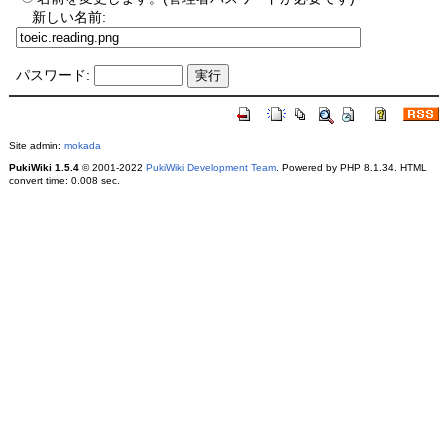
新しい名前:
パスワード:
Site admin:
mokada
PukiWiki 1.5.4
© 2001-2022
PukiWiki Development Team
. Powered by PHP 8.1.34. HTML
convert time: 0.008 sec.