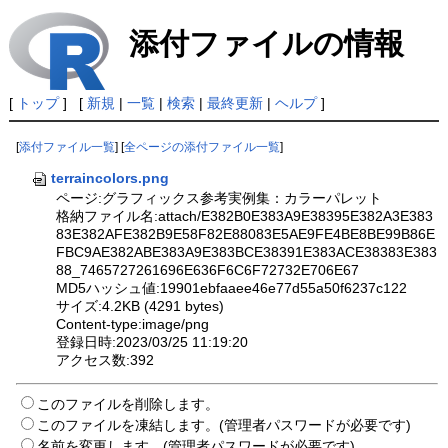
添付ファイルの情報
[
トップ
] [
新規
|
一覧
|
検索
|
最終更新
|
ヘルプ
]
[
添付ファイル一覧
] [
全ページの添付ファイル一覧
]
terraincolors.png
ページ:グラフィックス参考実例集：カラーパレット
格納ファイル名:attach/E382B0E383A9E38395E382A3E383
83E382AFE382B9E58F82E88083E5AE9FE4BE8BE99B86E
FBC9AE382ABE383A9E383BCE38391E383ACE38383E383
88_7465727261696E636F6C6F72732E706E67
MD5ハッシュ値:19901ebfaaee46e77d55a50f6237c122
サイズ:4.2KB (4291 bytes)
Content-type:image/png
登録日時:2023/03/25 11:19:20
アクセス数:392
このファイルを削除します。
このファイルを凍結します。(管理者パスワードが必要です)
名前を変更します。(管理者パスワードが必要です)