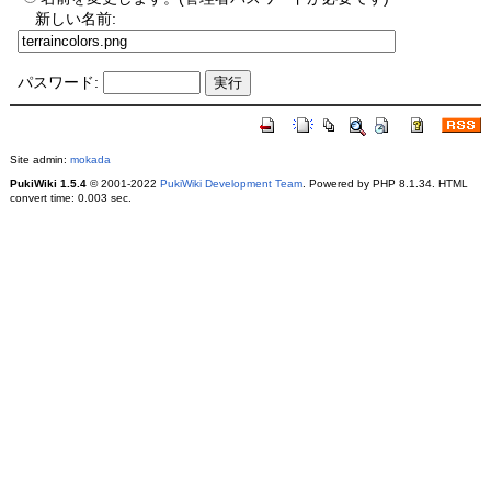
新しい名前:
パスワード:
Site admin:
mokada
PukiWiki 1.5.4
© 2001-2022
PukiWiki Development Team
. Powered by PHP 8.1.34. HTML
convert time: 0.003 sec.