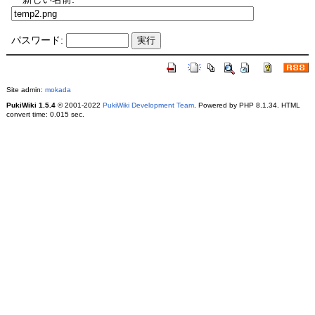
パスワード:
Site admin:
mokada
PukiWiki 1.5.4
© 2001-2022
PukiWiki Development Team
. Powered by PHP 8.1.34. HTML
convert time: 0.015 sec.