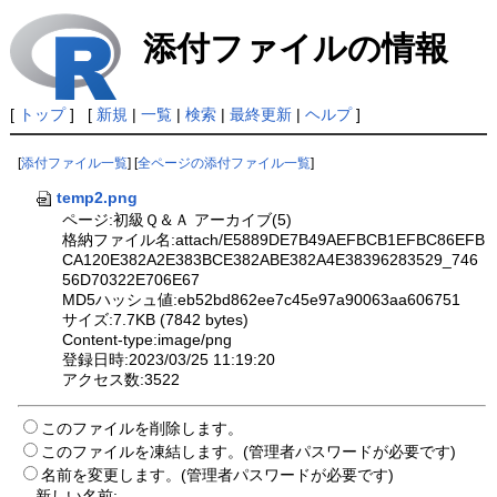
添付ファイルの情報
[
トップ
] [
新規
|
一覧
|
検索
|
最終更新
|
ヘルプ
]
[
添付ファイル一覧
] [
全ページの添付ファイル一覧
]
temp2.png
ページ:初級Ｑ＆Ａ アーカイブ(5)
格納ファイル名:attach/E5889DE7B49AEFBCB1EFBC86EFB
CA120E382A2E383BCE382ABE382A4E38396283529_746
56D70322E706E67
MD5ハッシュ値:eb52bd862ee7c45e97a90063aa606751
サイズ:7.7KB (7842 bytes)
Content-type:image/png
登録日時:2023/03/25 11:19:20
アクセス数:3522
このファイルを削除します。
このファイルを凍結します。(管理者パスワードが必要です)
名前を変更します。(管理者パスワードが必要です)
新しい名前: