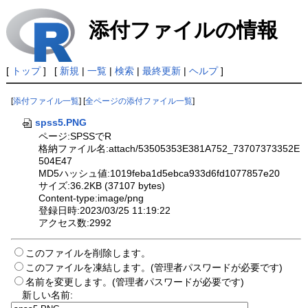
添付ファイルの情報
[
トップ
] [
新規
|
一覧
|
検索
|
最終更新
|
ヘルプ
]
[
添付ファイル一覧
] [
全ページの添付ファイル一覧
]
spss5.PNG
ページ:SPSSでR
格納ファイル名:attach/53505353E381A752_73707373352E
504E47
MD5ハッシュ値:1019feba1d5ebca933d6fd1077857e20
サイズ:36.2KB (37107 bytes)
Content-type:image/png
登録日時:2023/03/25 11:19:22
アクセス数:2992
このファイルを削除します。
このファイルを凍結します。(管理者パスワードが必要です)
名前を変更します。(管理者パスワードが必要です)
新しい名前: