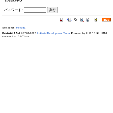
パスワード:
Site admin:
mokada
PukiWiki 1.5.4
© 2001-2022
PukiWiki Development Team
. Powered by PHP 8.1.34. HTML
convert time: 0.003 sec.