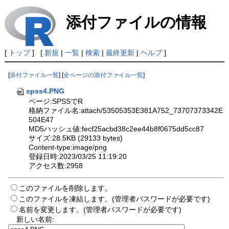
添付ファイルの情報
[
トップ
] [
新規
|
一覧
|
検索
|
最終更新
|
ヘルプ
]
[
添付ファイル一覧
] [
全ページの添付ファイル一覧
]
spss4.PNG
ページ:SPSSでR
格納ファイル名:attach/53505353E381A752_73707373342E
504E47
MD5ハッシュ値:fecf25acbd38c2ee44b8f0675dd5cc87
サイズ:28.5KB (29133 bytes)
Content-type:image/png
登録日時:2023/03/25 11:19:20
アクセス数:2958
このファイルを削除します。
このファイルを凍結します。(管理者パスワードが必要です)
名前を変更します。(管理者パスワードが必要です)
新しい名前: