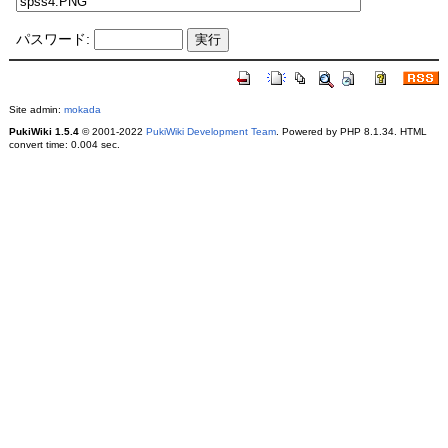
パスワード:
Site admin:
mokada
PukiWiki 1.5.4
© 2001-2022
PukiWiki Development Team
. Powered by PHP 8.1.34. HTML
convert time: 0.004 sec.