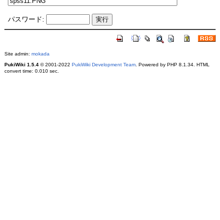
パスワード:
Site admin:
mokada
PukiWiki 1.5.4
© 2001-2022
PukiWiki Development Team
. Powered by PHP 8.1.34. HTML
convert time: 0.010 sec.