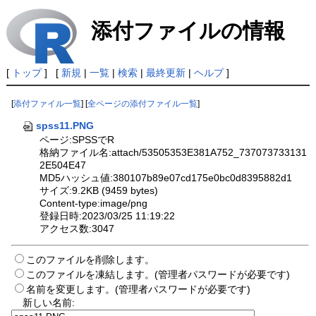
添付ファイルの情報
[
トップ
] [
新規
|
一覧
|
検索
|
最終更新
|
ヘルプ
]
[
添付ファイル一覧
] [
全ページの添付ファイル一覧
]
spss11.PNG
ページ:SPSSでR
格納ファイル名:attach/53505353E381A752_737073733131
2E504E47
MD5ハッシュ値:380107b89e07cd175e0bc0d8395882d1
サイズ:9.2KB (9459 bytes)
Content-type:image/png
登録日時:2023/03/25 11:19:22
アクセス数:3047
このファイルを削除します。
このファイルを凍結します。(管理者パスワードが必要です)
名前を変更します。(管理者パスワードが必要です)
新しい名前: