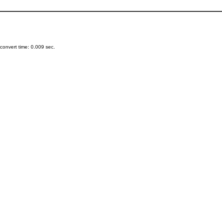
onvert time: 0.009 sec.