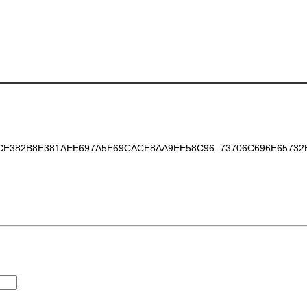
E382B8E381AEE697A5E69CACE8AA9EE58C96_73706C696E65732