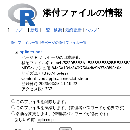
添付ファイルの情報
[
トップ
] [
新規
|
一覧
|
検索
|
最終更新
|
ヘルプ
]
[
添付ファイル一覧
] [
全ページの添付ファイル一覧
]
splines.pot
ページ:R メッセージの日本語化
格納ファイル名:attach/5220E383A1E38383E382BBE383BC
MD5ハッシュ値:84d6a13dc340f75d4dfc9b37c8f95e0e
サイズ:0.7KB (674 bytes)
Content-type:application/octet-stream
登録日時:2023/03/25 11:19:22
アクセス数:1767
このファイルを削除します。
このファイルを凍結します。(管理者パスワードが必要です)
名前を変更します。(管理者パスワードが必要です)
新しい名前: