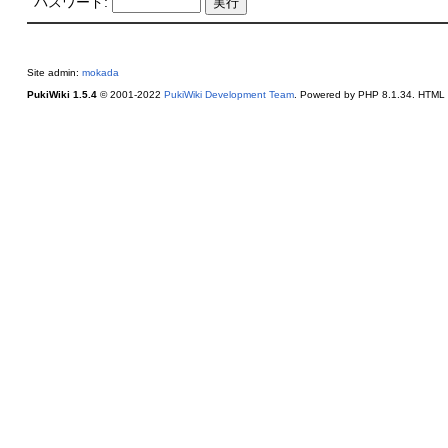
パスワード:
Site admin:
mokada
PukiWiki 1.5.4
© 2001-2022
PukiWiki Development Team
. Powered by PHP 8.1.34. HTML c