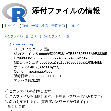
添付ファイルの情報
[
トップ
] [
新規
|
一覧
|
検索
|
最終更新
|
ヘルプ
]
[
添付ファイル一覧
] [
全ページの添付ファイル一覧
]
shortest.jpg
ページ:R でグラフ理論
格納ファイル名:attach/5220E381A7E382B0E383A9E38395
E79086E8AB96_73686F72746573742E6A7067
MD5ハッシュ値:8bc03cca39a18c9056e33b5a163b4dbb
サイズ:38.4KB (39290 bytes)
Content-type:image/jpeg
登録日時:2023/03/25 11:19:21
アクセス数:3129
このファイルを削除します。
このファイルを凍結します。(管理者パスワードが必要です)
名前を変更します。(管理者パスワードが必要です)
新しい名前: