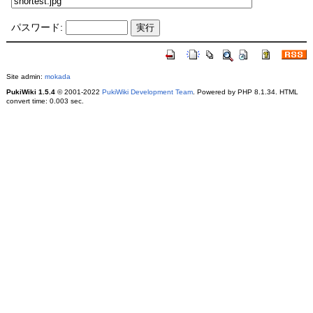
パスワード:
Site admin:
mokada
PukiWiki 1.5.4
© 2001-2022
PukiWiki Development Team
. Powered by PHP 8.1.34. HTML
convert time: 0.003 sec.