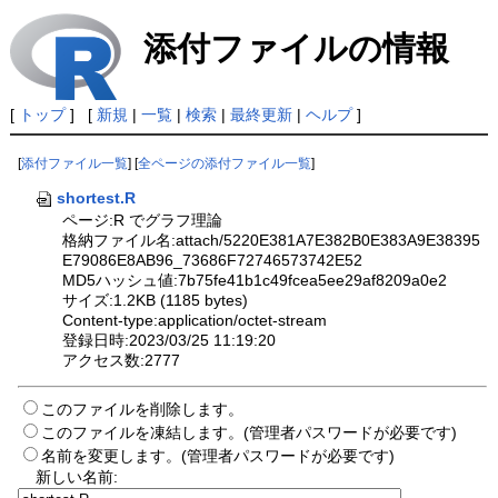
添付ファイルの情報
[
トップ
] [
新規
|
一覧
|
検索
|
最終更新
|
ヘルプ
]
[
添付ファイル一覧
] [
全ページの添付ファイル一覧
]
shortest.R
ページ:R でグラフ理論
格納ファイル名:attach/5220E381A7E382B0E383A9E38395
E79086E8AB96_73686F72746573742E52
MD5ハッシュ値:7b75fe41b1c49fcea5ee29af8209a0e2
サイズ:1.2KB (1185 bytes)
Content-type:application/octet-stream
登録日時:2023/03/25 11:19:20
アクセス数:2777
このファイルを削除します。
このファイルを凍結します。(管理者パスワードが必要です)
名前を変更します。(管理者パスワードが必要です)
新しい名前: