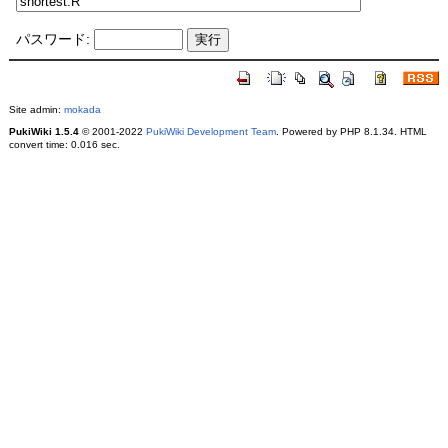
パスワード:
Site admin:
mokada
PukiWiki 1.5.4
© 2001-2022
PukiWiki Development Team
. Powered by PHP 8.1.34. HTML
convert time: 0.016 sec.