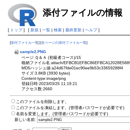
添付ファイルの情報
[
トップ
] [
新規
|
一覧
|
検索
|
最終更新
|
ヘルプ
]
[
添付ファイル一覧
] [
全ページの添付ファイル一覧
]
sample2.PNG
ページ:Ｑ＆Ａ (初級者コース)/15
格納ファイル名:attach/EFBCB1EFBC86EFBCA12028E5889D
MD5ハッシュ値:a24d67fde01ec90ee9b53c33659288f4
サイズ:3.8KB (3930 bytes)
Content-type:image/png
登録日時:2023/03/25 11:19:21
アクセス数:2660
このファイルを削除します。
このファイルを凍結します。(管理者パスワードが必要です)
名前を変更します。(管理者パスワードが必要です)
新しい名前: