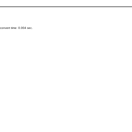
onvert time: 0.004 sec.