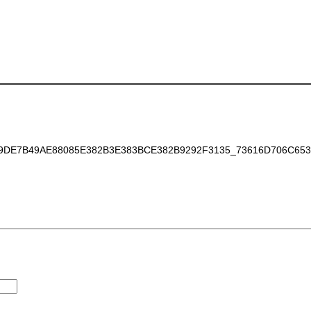
E7B49AE88085E382B3E383BCE382B9292F3135_73616D706C653