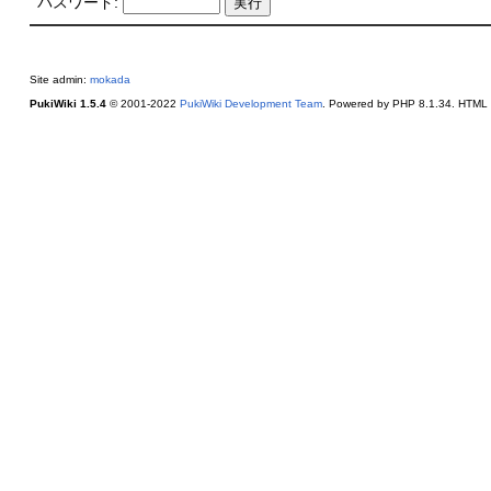
パスワード:
Site admin:
mokada
PukiWiki 1.5.4
© 2001-2022
PukiWiki Development Team
. Powered by PHP 8.1.34. HTML c