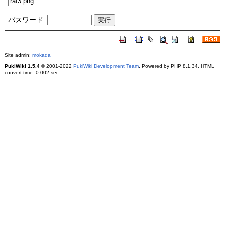
パスワード:
Site admin:
mokada
PukiWiki 1.5.4
© 2001-2022
PukiWiki Development Team
. Powered by PHP 8.1.34. HTML
convert time: 0.002 sec.