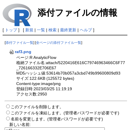
添付ファイルの情報
[
トップ
] [
新規
|
一覧
|
検索
|
最終更新
|
ヘルプ
]
[
添付ファイル一覧
] [
全ページの添付ファイル一覧
]
raf3.png
ページ:R AnalyticFlow
格納ファイル名:attach/5220416E616C79746963466C6F77
_726166332E706E67
MD5ハッシュ値:53614b70b057a3cbd749b99600809d93
サイズ:122.6KB (125572 bytes)
Content-type:image/png
登録日時:2023/03/25 11:19:19
アクセス数:2950
このファイルを削除します。
このファイルを凍結します。(管理者パスワードが必要です)
名前を変更します。(管理者パスワードが必要です)
新しい名前: